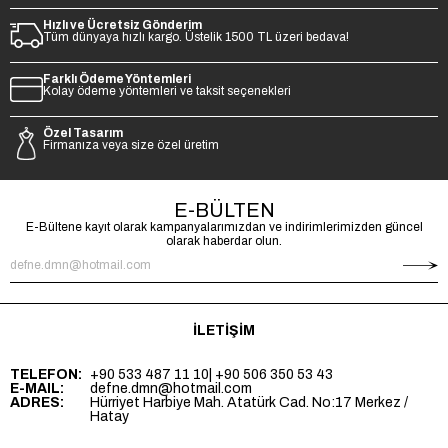
Hızlı ve Ücretsiz Gönderim
Tüm dünyaya hızlı kargo. Üstelik 1500 TL üzeri bedava!
Farklı Ödeme Yöntemleri
Kolay ödeme yöntemleri ve taksit seçenekleri
Özel Tasarım
Firmanıza veya size özel üretim
E-BÜLTEN
E-Bültene kayıt olarak kampanyalarımızdan ve indirimlerimizden güncel
olarak haberdar olun.
İLETİŞİM
TELEFON:
+90 533 487 11 10
| +90 506 350 53 43
E-MAIL:
defne.dmn@hotmail.com
ADRES:
Hürriyet Harbiye Mah. Atatürk Cad. No:17 Merkez /
Hatay