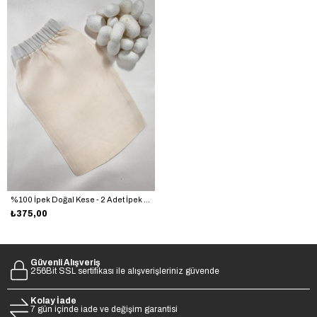
%100 İpek Doğal Kese - 2 Adet İpek Kozası Hediye
₺375,00
Güvenli Alışveriş
256Bit SSL sertifikası ile alışverişleriniz güvende
Kolay İade
7 gün içinde iade ve değişim garantisi