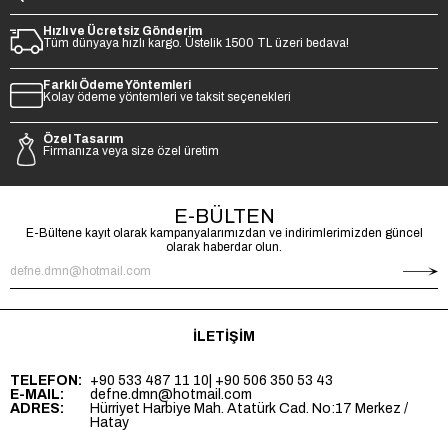
Hızlı ve Ücretsiz Gönderim
Tüm dünyaya hızlı kargo. Üstelik 1500 TL üzeri bedava!
Farklı Ödeme Yöntemleri
Kolay ödeme yöntemleri ve taksit seçenekleri
Özel Tasarım
Firmanıza veya size özel üretim
E-BÜLTEN
E-Bültene kayıt olarak kampanyalarımızdan ve indirimlerimizden güncel
olarak haberdar olun.
İLETİŞİM
TELEFON:
+90 533 487 11 10
| +90 506 350 53 43
E-MAIL:
defne.dmn@hotmail.com
ADRES:
Hürriyet Harbiye Mah. Atatürk Cad. No:17 Merkez /
Hatay