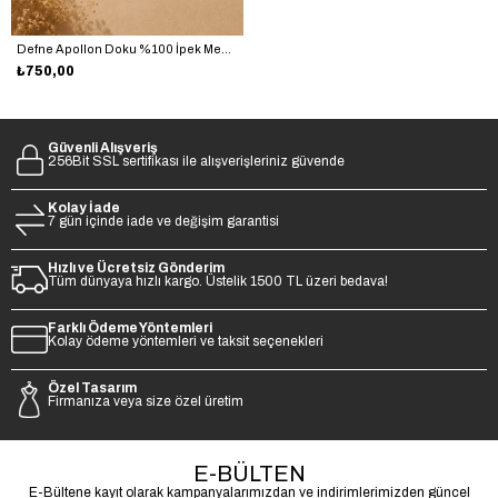
Defne Apollon Doku %100 İpek Mendil 33 x 33 cm – Mürdüm - Bordo
₺750,00
Güvenli Alışveriş
256Bit SSL sertifikası ile alışverişleriniz güvende
Kolay İade
7 gün içinde iade ve değişim garantisi
Hızlı ve Ücretsiz Gönderim
Tüm dünyaya hızlı kargo. Üstelik 1500 TL üzeri bedava!
Farklı Ödeme Yöntemleri
Kolay ödeme yöntemleri ve taksit seçenekleri
Özel Tasarım
Firmanıza veya size özel üretim
E-BÜLTEN
E-Bültene kayıt olarak kampanyalarımızdan ve indirimlerimizden güncel