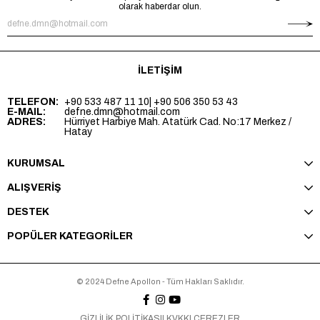
olarak haberdar olun.
İLETİŞİM
TELEFON:
+90 533 487 11 10
| +90 506 350 53 43
E-MAIL:
defne.dmn@hotmail.com
ADRES:
Hürriyet Harbiye Mah. Atatürk Cad. No:17 Merkez /
Hatay
KURUMSAL
ALIŞVERİŞ
DESTEK
POPÜLER KATEGORİLER
© 2024 Defne Apollon - Tüm Hakları Saklıdır.
GİZLİLİK POLİTİKASI
| KVKK
| ÇEREZLER