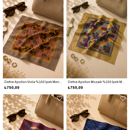
Defne Apollon Viola %100 İpek Mendil 33 x 33 cm – Vizon
Defne Apollon Mozaik %100 İpek Mendil 33 x 33 cm – Hardal
₺750,00
₺750,00