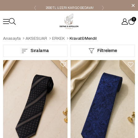
2000 TL ÜZERİ KARGO BEDAVA!
OUTLET ÜRÜNLER!!
0
Anasayfa
AKSESUAR
ERKEK
Kravat&Mendil
Sıralama
Filtreleme